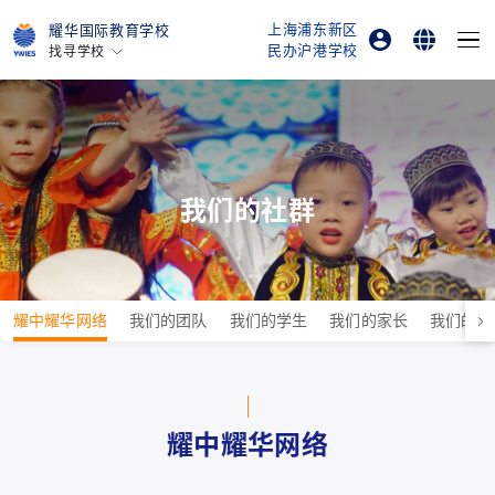
上海浦东新区
耀华国际教育学校
民办沪港学校
找寻学校
家长登录
English
北京亦庄
广州
在线订购
简体中文
上海古北
上海临港
我们的社群
烟台
浙江桐乡
所有耀中耀华学校
耀中耀华网络
我们的团队
我们的学生
我们的家长
我们的校
耀中耀华网络