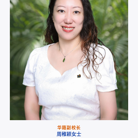
华籍副校长
周稚颖女士