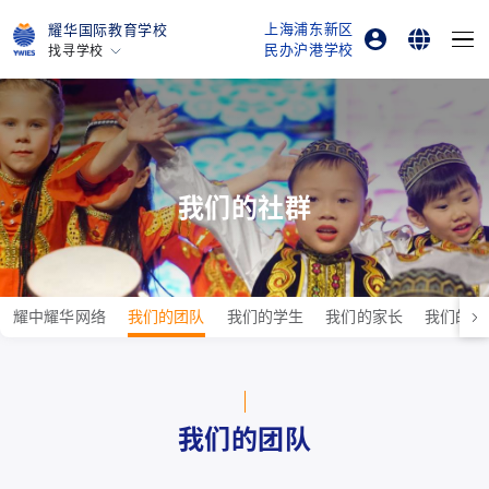
上海浦东新区
耀华国际教育学校
民办沪港学校
找寻学校
家长登录
English
北京亦庄
广州
在线订购
简体中文
上海古北
上海临港
我们的社群
烟台
浙江桐乡
所有耀中耀华学校
耀中耀华网络
我们的团队
我们的学生
我们的家长
我们的校
我们的团队