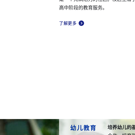
高中阶段的教育服务。
了解更多
幼儿教育
个别指导，明确前
以学生为本的专
在课程上体现全
培养幼儿的