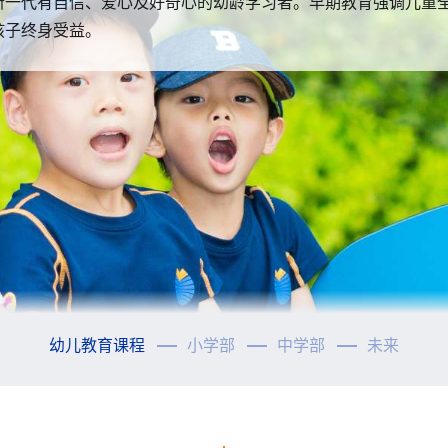
每位学生提供个别深入的指导，助他们迈向人生新一章。耀华职
心。我们正面积极、开放包容的学习环境为学生赋予力量，并培
学教育普通证书(IGCSE)课程及两年制的普通教育高级证书（A L
新一代有自信、爱心及好奇心的幼龄学习者。早期教育强调儿童
家长，协助探索及寻找未来职业生涯规划、选科意向及所需技能
孩子终身受益。
出明智选择。在整个申请阶段，辅导员会从旁逐步指导学生完成
幼儿教育课程
小学部
中学部
未来