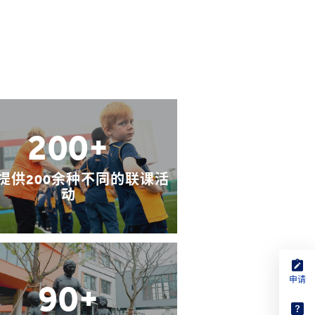
200+
提供200余种不同的联课活
动
申请
90+