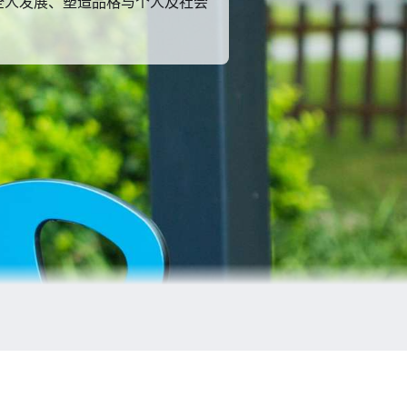
业及升学办公室早在小学高年级时
育他们正直、诚实及尊重的美德。
evel）。
全人发展、塑造品格与个人及社会
，并在中学高年级时提供相应升学
各项程序，协助他们梦想成真。