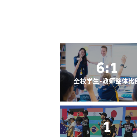
6:1
全校学生-教师整体比
1