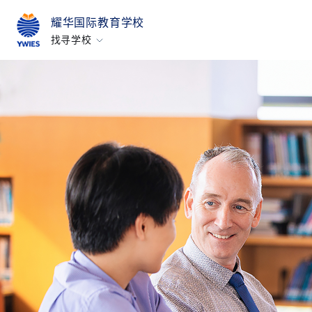
耀华国际教育学校
找寻学校
北京亦庄
广州
上海古北
上海临港
烟台
浙江桐乡
所有耀中耀华学校