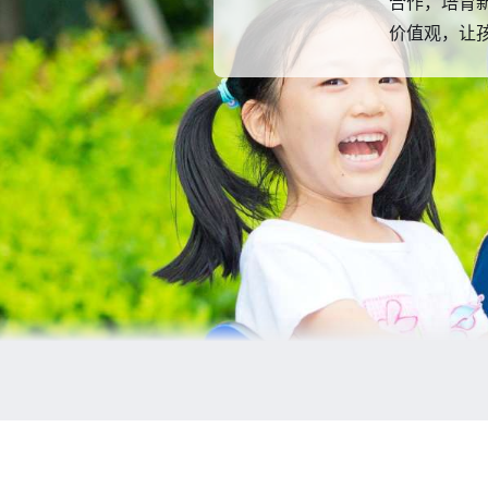
我们的专业顾问为
课程为基础和核
备日后修读国际中
合作，培育
已开始接触学生及
价值观，让
了解更多
了解更多
建议，帮助他们作