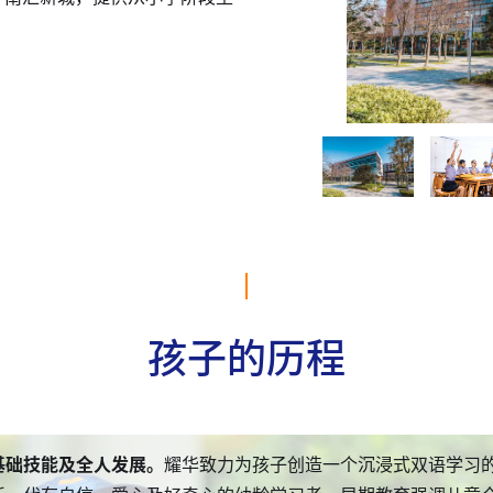
孩子的历程
路。
题式学习方法。
人发展模式。
基础技能及全人发展。
学生利用在耀华学习的时间提升自我，为未来做准备。从职
在与高等教育衔接的升学路上，耀华中学部的学生
耀华小学部的学生将课堂思考与世界议题串联起
耀华致力为孩子创造一个沉浸式双语学习