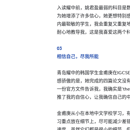
入读耀中前，姚君盈最弱的科目是数
为她增添了许多信心，她更想特别感
内最聪敏的学生，我会重复又重复
耐心地教导我，这是我喜爱这两个科
03
相信自己，尽我所能
青岛耀中的韩国学生金甫庚在IGC
感骄傲的是，她完成的四篇论文没有
一份官方文件告诉我，我确实是‘the top
推了我的自信心，让我确信自己的中
金甫庚从小在本地中文学校学习，
习重点放在细节上，尽可能减少差错
速度，虽然它们都是很小的细节，