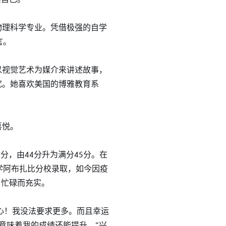
物理科学专业。凭借极强的自学
言。
以视觉艺术为媒介来讲述故事，
究。她喜欢美国的博雅教育系
。
喜悦。
分，由44分升为满分45分。在
学阿布扎比分校录取，如今因疫
，忙碌而充实。
开心！我没法要求更多。而且幸运
意味着我的成绩还能提升。”兴