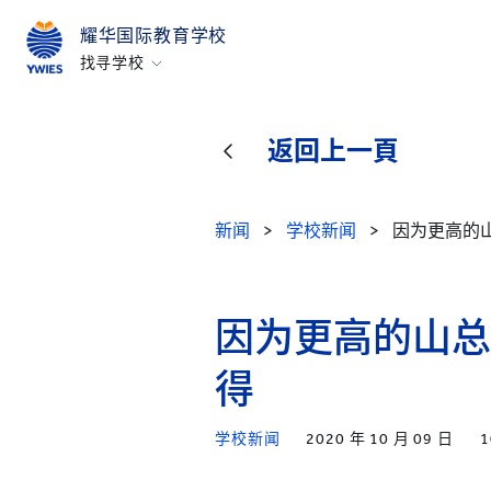
耀华国际教育学校
找寻学校
北京亦庄
广州
返回上一頁
上海古北
上海临港
新闻
>
学校新闻
>
因为更高的
烟台
浙江桐乡
因为更高的山总
所有耀中耀华学校
得
学校新闻
2020 年 10 月 09 日
1