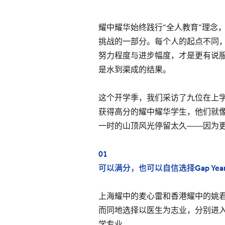
耀中耀华始终践行“全人教育”理念
挑战的一部分。每个人的起点不同
努力程度与进步幅度，才是更有说
是水到渠成的结果。
这个开学季，我们采访了九位在上学年IB
获得高分的耀中耀华学生，他们就
一时的山顶风光停留太久——因为
01
可以满分，也可以自信选择Gap Yea
上海耀中的麦心雷和香港耀中的姚君
而同地选择以医生为志业，分别进
学专业。