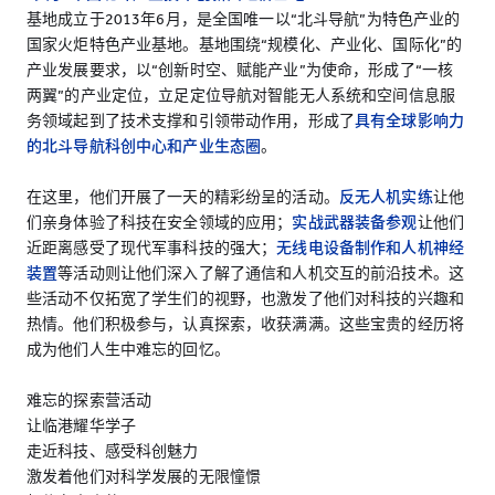
基地成立于2013年6月，是全国唯一以“北斗导航”为特色产业的
国家火炬特色产业基地。基地围绕“规模化、产业化、国际化”的
产业发展要求，以“创新时空、赋能产业”为使命，形成了“一核
两翼”的产业定位，立足定位导航对智能无人系统和空间信息服
务领域起到了技术支撑和引领带动作用，形成了
具有全球影响力
的北斗导航科创中心和产业生态圈
。
在这里，他们开展了一天的精彩纷呈的活动。
反无人机实练
让他
们亲身体验了科技在安全领域的应用；
实战武器装备参观
让他们
近距离感受了现代军事科技的强大；
无线电设备制作和人机神经
装置
等活动则让他们深入了解了通信和人机交互的前沿技术。这
些活动不仅拓宽了学生们的视野，也激发了他们对科技的兴趣和
热情。他们积极参与，认真探索，收获满满。这些宝贵的经历将
成为他们人生中难忘的回忆。
难忘的探索营活动
让临港耀华学子
走近科技、感受科创魅力
激发着他们对科学发展的无限憧憬