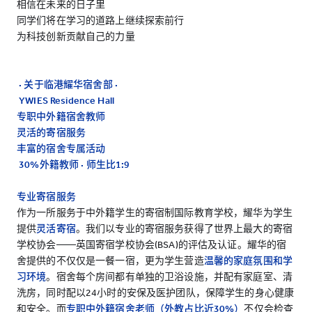
相信在未来的日子里
同学们将在学习的道路上继续探索前行
为科技创新贡献自己的力量
· 关于临港耀华宿舍部 ·
YWIES Residence Hall
专职中外籍宿舍教师
灵活的寄宿服务
丰富的宿舍专属活动
30%外籍教师 ·
师生比1:9
专业寄宿服务
作为一所服务于中外籍学生的寄宿制国际教育学校，耀华为学生
提供
灵活
寄宿
。我们以专业的寄宿服务获得了世界上最大的寄宿
学校协会——英国寄宿学校协会(BSA)的评估及认证。耀华的宿
舍提供的不仅仅是一餐一宿，更为学生营造
温馨的家庭氛围和学
习环境
。宿舍每个房间都有单独的卫浴设施，并配有家庭室、清
洗房，同时配以24小时的安保及医护团队，保障学生的身心健康
和安全。而
专职中外籍宿舍老师（外教占比近30%）
不仅会检查