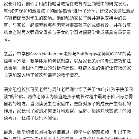
家长介绍。他们引用约翰哈蒂教授在教育专业领域中的研究发现，
就“如何保护和激发孩子的阅读热情”进行了分享，建议家长通过激励
与容错提高对学生的影响。他们帮助家长了解并避免支持中的误
区，与家长一起探索有哪些因素对提高孩子的成绩有效，并在分享
结束之时再次强调父母参与子女的学习对提高学业成绩具有重要意
义。
之后，中学部Sarah Nathanson老师与Phil Briggs老师就IGCSE的英
语学习方法、教学体系和考试制度，以及家长关心的考试技巧和注
意事项，提出他们专业的分析与建议。鞭辟入里的讲解让在场的家
长更加深入地了解这些课程的教学情况。
语文组组长张可灵老师与周红老师则介绍了关于“如何让孩子快乐阅
读”的经验。两位老师认为家庭是孩子成长过程中最易于回归与寻得
自我的地方，当阅读发生在家庭中，更能对孩子的成长产生有利的
作用，家长也了解到如何更好地观察、理解、接纳并欣赏孩子的阅
读喜好，让孩子快乐地阅读。
最后，数学组组长刘兴海老师通过一段学生的解题视频，引出了激