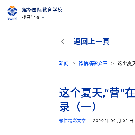
耀华国际教育学校
找寻学校
北京亦庄
广州
返回上一頁
上海古北
上海临港
新闻
>
微信精彩文章
>
这个夏
烟台
浙江桐乡
这个夏天,“营
所有耀中耀华学校
录（一）
微信精彩文章
2020 年 09 月 02 日