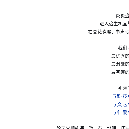
炎炎
进入这生机盎
在夏花璨璨、书声
我们
最优秀
最温馨
最有趣
引领
与 科 技
与 文 艺
与 仁 爱
除了常规的语、数、英、地理、历