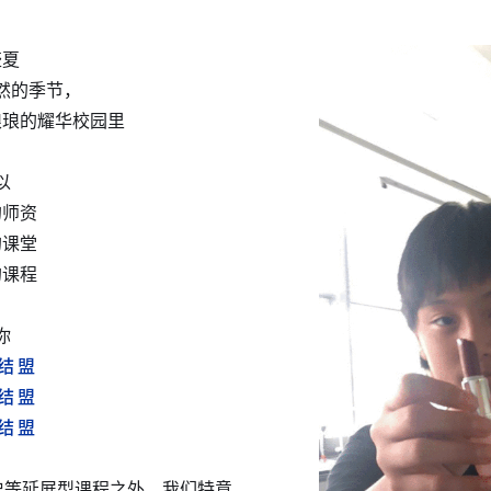
盛夏
然的季节，
琅琅的耀华校园里
以
的师资
的课堂
的课程
你
 结 盟
 结 盟
 结 盟
史等延展型课程之外，我们特意