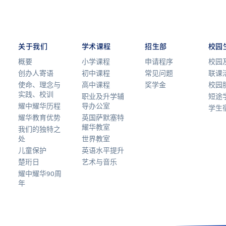
关于我们
学术课程
招生部
校园
概要
小学课程
申请程序
校园
创办人寄语
初中课程
常见问题
联课
使命、理念与
高中课程
奖学金
校园
实践、校训
职业及升学辅
短途
耀中耀华历程
导办公室
学生
耀华教育优势
英国萨默塞特
耀华教室
我们的独特之
处
世界教室
儿童保护
英语水平提升
楚珩日
艺术与音乐
耀中耀华90周
年