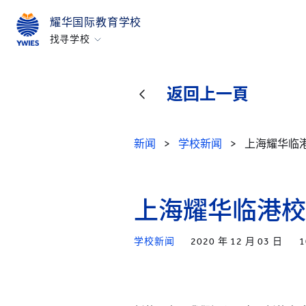
耀华国际教育学校
找寻学校
北京亦庄
广州
返回上一頁
上海古北
上海临港
新闻
>
学校新闻
>
上海耀华临
烟台
浙江桐乡
上海耀华临港校
所有耀中耀华学校
学校新闻
2020 年 12 月 03 日
1