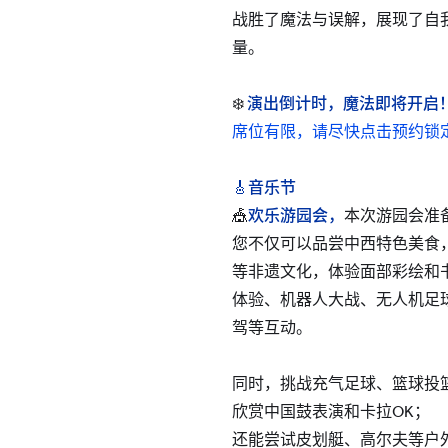
战胜了魔法与误解，展现了自
量。
❄️
演出倒计时，魔法即将开启
席位有限，请尽快点击预约锁
🎸
音乐节
🎪
欢乐游园会，
本次游园会准
您不仅可以品尝中西特色美食
等非遗文化，体验面部彩绘和
体验、机器人大战、无人机足球
驾等互动。
同时，挑战充气足球、篮球投
欣赏中国鼓表演和卡拉OK；
还能尝试皮划艇、高尔夫等户