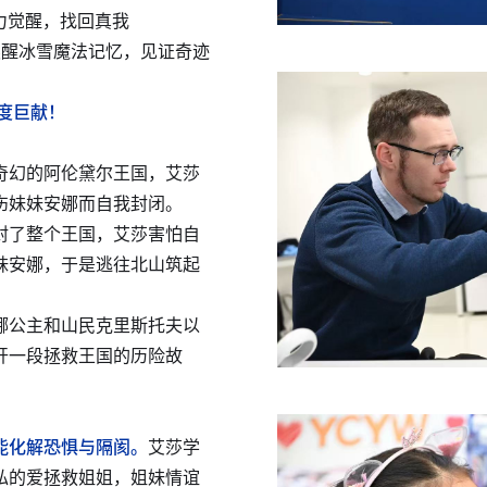
魔力觉醒，找回真我
现——唤醒冰雪魔法记忆，见证奇迹
年度巨献！
奇幻的阿伦黛尔王国，艾莎
伤妹妹安娜而自我封闭。
封了整个王国，艾莎害怕自
妹安娜，于是逃往北山筑起
娜公主和山民克里斯托夫以
开一段拯救王国的历险故
能化解恐惧与隔阂。
艾莎学
私的爱拯救姐姐，姐妹情谊