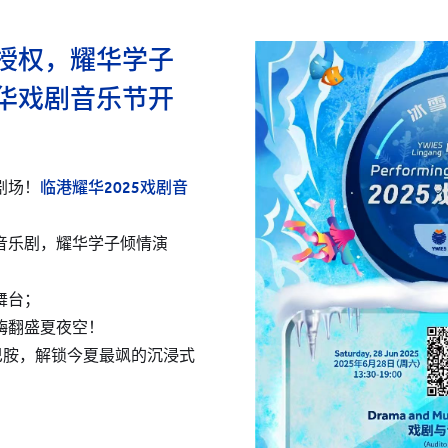
授权，耀华学子
华戏剧音乐节开
剧场！
临港耀华2025戏剧音
音乐剧，耀华学子倾情演
舞台；
嗨翻盛夏夜空！
巴胺，解锁今夏最飒的沉浸式