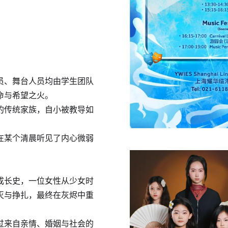
员、舞台人员均由学生团队
命与希望之火。
的传统家族，自小被教导如
在某个清晨听见了内心微弱
成长史，一位女性从少女时
灭与挣扎，最终在灰烬中重
过来自亲情、婚姻与社会的