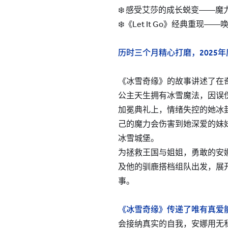
❄️ 感受艾莎的成长蜕变——
❄️《Let It Go》经典重
历时三个月精心打磨，2025
《冰雪奇缘》的故事讲述了在
公主天生拥有冰雪魔法，因误
加冕典礼上，情绪失控的她冰
己的魔力会伤害到她深爱的妹
冰雪城堡。
为拯救王国与姐姐，勇敢的安
及他的驯鹿搭档组队出发，展
事。
《冰雪奇缘》传递了唯有真爱
会接纳真实的自我，安娜用无