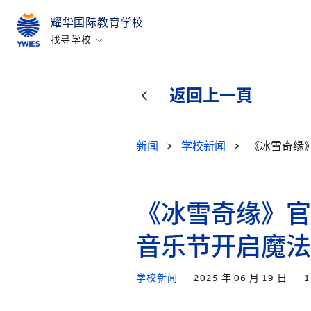
耀华国际教育学校
找寻学校
北京亦庄
广州
返回上一頁
上海古北
上海临港
新闻
>
学校新闻
>
《冰雪奇缘
烟台
浙江桐乡
《冰雪奇缘》官
所有耀中耀华学校
音乐节开启魔法
学校新闻
2025 年 06 月 19 日
1